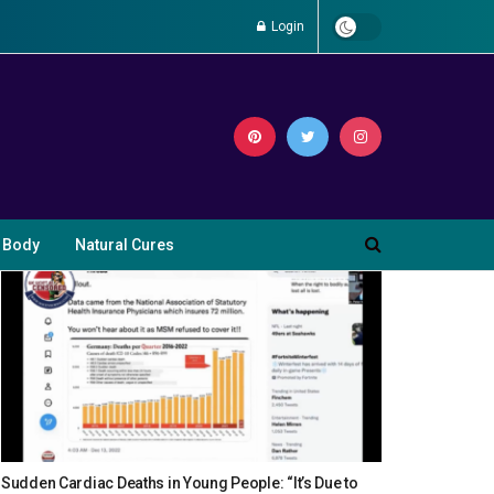
Login
 Body
Natural Cures
Sudden Cardiac Deaths in Young People: “It’s Due to