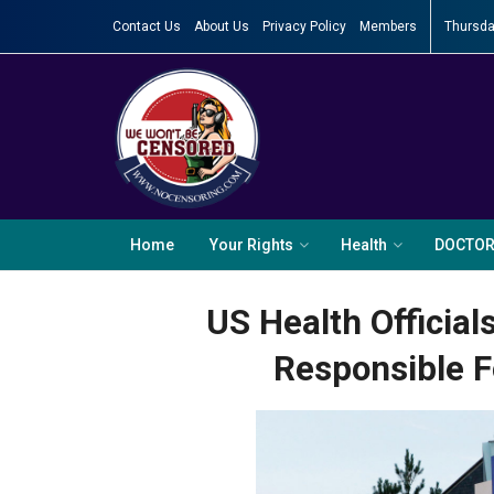
Contact Us
About Us
Privacy Policy
Members
Thursda
Home
Your Rights
Health
DOCTO
US Health Officia
Responsible F