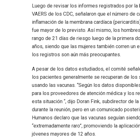
Luego de revisar los informes registrados por l
VAERS de los CDC, señalaron que el número de ca
inflamación de la membrana cardíaca (pericarditis
fue mayor de lo previsto. Así mismo, los hombr
rango de 21 días de riesgo luego de la primera do
años, siendo que las mujeres también corren un e
los registros son aún más preocupantes.
A pesar de los datos estudiados, el comité señal
los pacientes generalmente se recuperan de los s
usando las vacunas. “Según los datos disponibles
para los proveedores de atención médica y los re
esta situación “, dijo Doran Fink, subdirector de 
durante la reunión, pero en un comunicado poster
Humanos declaro que las vacunas seguían siendo 
“extremadamente raro”, promoviendo la aplicació
jóvenes mayores de 12 años.