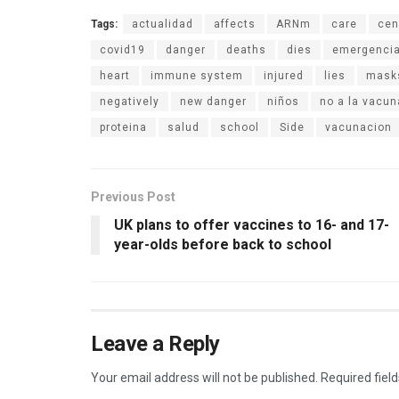
Tags:
actualidad
affects
ARNm
care
cen
covid19
danger
deaths
dies
emergenci
heart
immune system
injured
lies
mask
negatively
new danger
niños
no a la vacun
proteina
salud
school
Side
vacunacion
Previous Post
UK plans to offer vaccines to 16- and 17-
year-olds before back to school
Leave a Reply
Your email address will not be published.
Required fiel