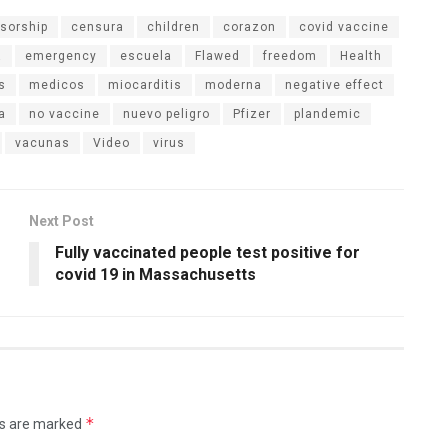
sorship
censura
children
corazon
covid vaccine
a
emergency
escuela
Flawed
freedom
Health
s
medicos
miocarditis
moderna
negative effect
a
no vaccine
nuevo peligro
Pfizer
plandemic
vacunas
Video
virus
Next Post
Fully vaccinated people test positive for
covid 19 in Massachusetts
*
ds are marked