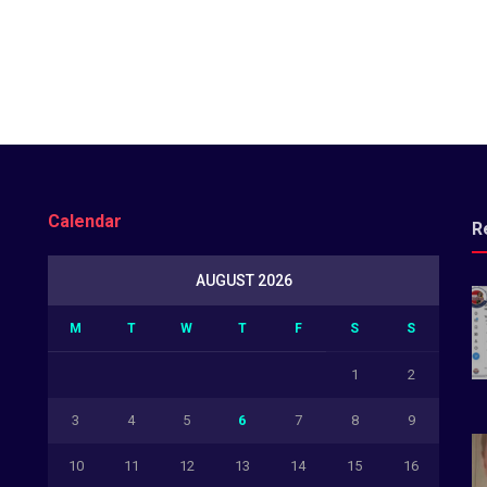
Calendar
R
AUGUST 2026
M
T
W
T
F
S
S
1
2
3
4
5
6
7
8
9
10
11
12
13
14
15
16